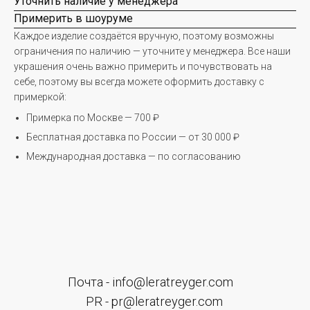
Уточнить наличие у менеджера
Примерить в шоуруме
Почта - info@leratreyger.com
Каждое изделие создаётся вручную, поэтому возможны
PR - pr@leratreyger.com
ограничения по наличию — уточните у менеджера. Все наши
+7 926 264 15 86
украшения очень важно примерить и почувствовать на
себе, поэтому вы всегда можете оформить доставку с
примеркой:
Примерка по Москве — 700 ₽
Бесплатная доставка по России — от 30 000 ₽
Международная доставка — по согласованию
ИП Трейгер Валерия Евгеньевна
Правовая информация
ПОДПИСАТЬСЯ
Оставьте свои данные чтобы первыми узнавать о наших
новостях Нажимая на кнопку, вы даете согласие на обработку
персональных данных и соглашаетесь c
политикой в