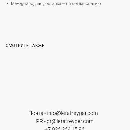
Международная доставка — по согласованию
Почта - info@leratreyger.com
PR - pr@leratreyger.com
+7 926 264 15 86
СМОТРИТЕ ТАКЖЕ
ИП Трейгер Валерия Евгеньевна
Правовая информация
ПОДПИСАТЬСЯ
Оставьте свои данные чтобы первыми узнавать о наших
новостях Нажимая на кнопку, вы даете согласие на обработку
персональных данных и соглашаетесь c
политикой в