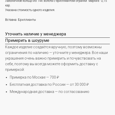
Лаконичное кольцо из 14к золота с бриллиантом огранки `маркиз` 0,15
кар.
Указана стоимость одного изделия.
Вставка: Бриллианты
Почта - info@leratreyger.com
Уточнить наличие у менеджера
PR - pr@leratreyger.com
Примерить в шоуруме
+7 926 264 15 86
Каждое изделие создаётся вручную, поэтому возможны
ограничения по наличию — уточните у менеджера. Все наши
украшения очень важно примерить и почувствовать на
себе, поэтому вы всегда можете оформить доставку с
примеркой:
Примерка по Москве — 700 ₽
ИП Трейгер Валерия Евгеньевна
Бесплатная доставка по России — от 30 000 ₽
Правовая информация
Международная доставка — по согласованию