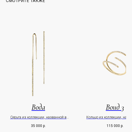
СМОТРИТЕ ТАКЖЕ
Почта - info@leratreyger.com
PR - pr@leratreyger.com
+7 926 264 15 86
ИП Трейгер Валерия Евгеньевна
Правовая информация
Вода
Воид 3
ПОДПИСАТЬСЯ
Серьга из коллекции, названной в
Кольцо из коллекции, назв
честь девушки-самурая
честь девушки-самура
35 000
р.
115 000
р.
Kaori
Kaori
Оставьте свои данные чтобы первыми узнавать о наших
новостях Нажимая на кнопку, вы даете согласие на обработку