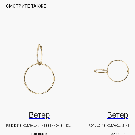
СМОТРИТЕ ТАКЖЕ
Почта - info@leratreyger.com
PR - pr@leratreyger.com
+7 926 264 15 86
ИП Трейгер Валерия Евгеньевна
Правовая информация
Ветер
Ветер
ПОДПИСАТЬСЯ
Кафф из коллекции, названной в честь
Кольцо из коллекции, назв
девушки-самурая
честь девушки-самура
100 000
р.
135 000
р.
Оставьте свои данные чтобы первыми узнавать о наших