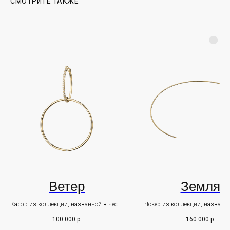
СМОТРИТЕ ТАКЖЕ
Почта - info@leratreyger.com
PR - pr@leratreyger.com
+7 926 264 15 86
ИП Трейгер Валерия Евгеньевна
Правовая информация
Ветер
Земля
ПОДПИСАТЬСЯ
Кафф из коллекции, названной в честь
Чокер из коллекции, названно
девушки-самурая
девушки-самурая
100 000
р.
160 000
р.
Kaori.
Kaori.
Оставьте свои данные чтобы первыми узнавать о наших
новостях Нажимая на кнопку, вы даете согласие на обработку