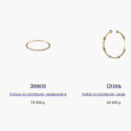
PR - pr@leratreyger.com
+7 926 264 15 86
ИП Трейгер Валерия Евгеньевна
Правовая информация
Земля
Огонь
Кольцо из коллекции, названной в
Кафф из коллекции, названно
ПОДПИСАТЬСЯ
честь девушки-самурая
девушки-самурая
70 000
р.
60 000
р.
Kaori.
Kaori
Оставьте свои данные чтобы первыми узнавать о наших
новостях Нажимая на кнопку, вы даете согласие на обработку
персональных данных и соглашаетесь c
политикой в
отношении обработки персональных