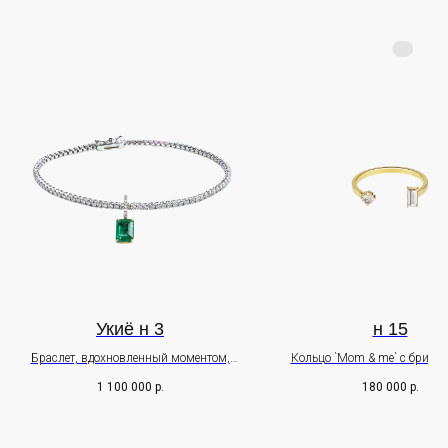
Почта - info@leratreyger.com
PR - pr@leratreyger.com
+7 926 264 15 86
ИП Трейгер Валерия Евгеньевна
Правовая информация
Укиё н 3
н 15
ПОДПИСАТЬСЯ
Браслет, вдохновленный моментом,
Кольцо `Mom & me` c брилл
когда утром открываешь окно и
различной огранки
1 100 000
р.
180 000
р.
вдыхаешь свежий травяной запах.
Оставьте свои данные чтобы первыми узнавать о наших
новостях Нажимая на кнопку, вы даете согласие на обработку
персональных данных и соглашаетесь c
политикой в