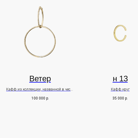
+7 926 264 15 86
ИП Трейгер Валерия Евгеньевна
Правовая информация
Ветер
н 13
Кафф из коллекции, названной в честь
Кафф круг
ПОДПИСАТЬСЯ
девушки-самурая
100 000
р.
35 000
р.
Kaori.
Оставьте свои данные чтобы первыми узнавать о наших
новостях Нажимая на кнопку, вы даете согласие на обработку
персональных данных и соглашаетесь c
политикой в
отношении обработки персональных